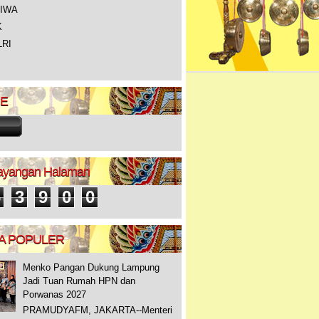
TIWA
K
LRI
NE
Tayangan Halaman
6
3
9
0
0
A POPULER
Menko Pangan Dukung Lampung
Jadi Tuan Rumah HPN dan
Porwanas 2027
PRAMUDYAFM, JAKARTA--Menteri