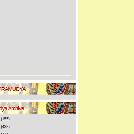
 PRAMUDYA
ya Archive
6
(155)
5
(438)