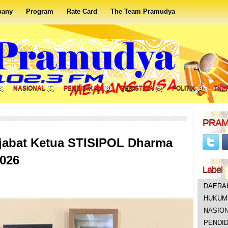
pany
Program
Rate Card
The Team Pramudya
8)
NASIONAL
(6)
PENDIDIKAN
(8)
PERISTIWA
(6)
POLITIK
(3)
TNI-
PRAM
jabat Ketua STISIPOL Dharma
026
Label
DAERA
HUKUM 
NASIO
PENDID