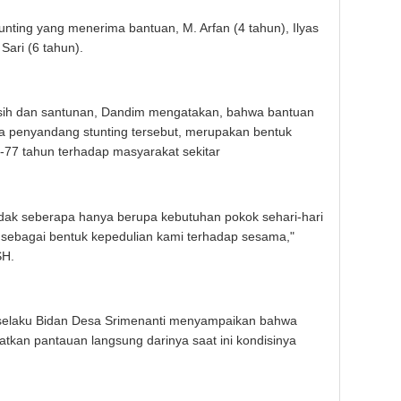
nting yang menerima bantuan, M. Arfan (4 tahun), Ilyas
Sari (6 tahun).
i asih dan santunan, Dandim mengatakan, bahwa bantuan
a penyandang stunting tersebut, merupakan bentuk
e-77 tahun terhadap masyarakat sekitar
idak seberapa hanya berupa kebutuhan pokok sehari-hari
ini sebagai bentuk kepedulian kami terhadap sesama,"
SH.
selaku Bidan Desa Srimenanti menyampaikan bahwa
atkan pantauan langsung darinya saat ini kondisinya