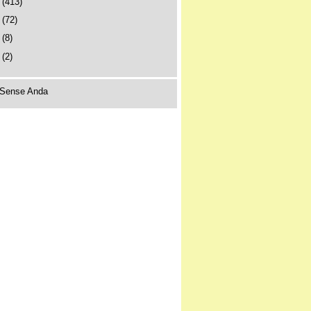
9
(413)
8
(72)
7
(8)
6
(2)
Sense Anda