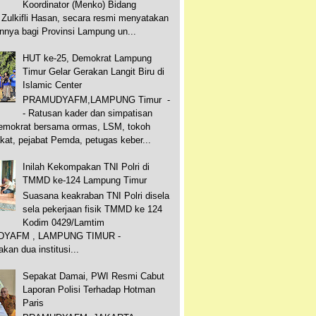
Koordinator (Menko) Bidang
Zulkifli Hasan, secara resmi menyatakan
nya bagi Provinsi Lampung un...
HUT ke-25, Demokrat Lampung
Timur Gelar Gerakan Langit Biru di
Islamic Center
PRAMUDYAFM,LAMPUNG Timur -
- Ratusan kader dan simpatisan
Demokrat bersama ormas, LSM, tokoh
at, pejabat Pemda, petugas keber...
Inilah Kekompakan TNI Polri di
TMMD ke-124 Lampung Timur
Suasana keakraban TNI Polri disela
sela pekerjaan fisik TMMD ke 124
Kodim 0429/Lamtim
YAFM , LAMPUNG TIMUR -
an dua institusi...
Sepakat Damai, PWI Resmi Cabut
Laporan Polisi Terhadap Hotman
Paris