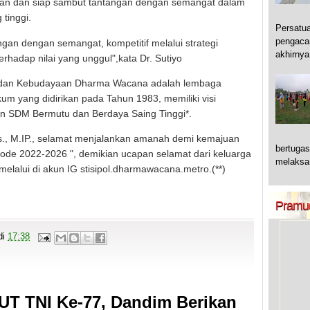
ikan dan siap sambut tantangan dengan semangat dalam
tinggi.
Persatu
pengaca
gan dengan semangat, kompetitif melalui strategi
akhirny
 terhadap nilai yang unggul",kata Dr. Sutiyo
n dan Kebudayaan Dharma Wacana adalah lembaga
um yang didirikan pada Tahun 1983, memiliki visi
n SDM Bermutu dan Berdaya Saing Tinggi*.
os., M.IP., selamat menjalankan amanah demi kemajuan
bertugas
de 2022-2026 ", demikian ucapan selamat dari keluarga
melaksan
elalui di akun IG stisipol.dharmawacana.metro.(**)
Pramu
di
17:38
T TNI Ke-77, Dandim Berikan