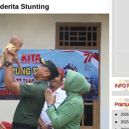
derita Stunting
INFO
Pramud
►
202
►
202