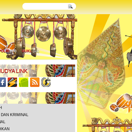
POLRI
(98)
UUKL
(14)
UDYA LINK
H
DAN KRIMINAL
NAL
IKAN