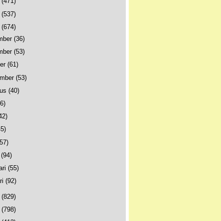
4
(471)
3
(537)
2
(674)
mber
(36)
mber
(53)
ber
(61)
ember
(53)
tus
(40)
46)
42)
45)
(57)
t
(94)
ari
(55)
ri
(92)
1
(829)
0
(798)