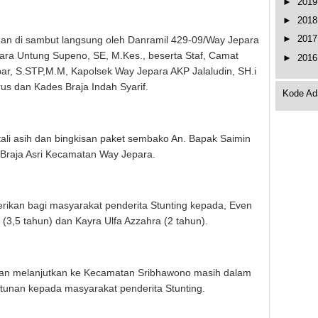
►
201
►
201
►
201
n di sambut langsung oleh Danramil 429-09/Way Jepara
ara Untung Supeno, SE, M.Kes., beserta Staf, Camat
►
201
ar, S.STP,M.M, Kapolsek Way Jepara AKP Jalaludin, SH.i
us dan Kades Braja Indah Syarif.
Kode Ad
ali asih dan bingkisan paket sembako An. Bapak Saimin
a Braja Asri Kecamatan Way Jepara.
erikan bagi masyarakat penderita Stunting kepada, Even
(3,5 tahun) dan Kayra Ulfa Azzahra (2 tahun).
an melanjutkan ke Kecamatan Sribhawono masih dalam
ntunan kepada masyarakat penderita Stunting.