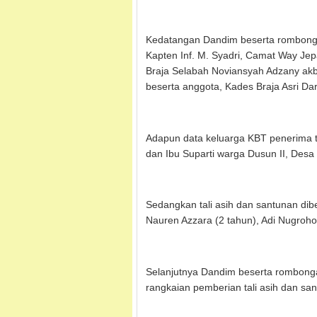
Kedatangan Dandim beserta rombonga
Kapten Inf. M. Syadri, Camat Way Jep
Braja Selabah Noviansyah Adzany akb
beserta anggota, Kades Braja Asri Dar
Adapun data keluarga KBT penerima t
dan Ibu Suparti warga Dusun II, Des
Sedangkan tali asih dan santunan dib
Nauren Azzara (2 tahun), Adi Nugroho 
Selanjutnya Dandim beserta rombong
rangkaian pemberian tali asih dan sa