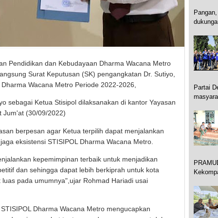
Pangan, 
dukungan
san Pendidikan dan Kebudayaan Dharma Wacana Metro
angsung Surat Keputusan (SK) pengangkatan Dr. Sutiyo,
OL Dharma Wacana Metro Periode 2022-2026,
Partai 
masyarak
 sebagai Ketua Stisipol dilaksanakan di kantor Yayasan
 Jum'at (30/09/2022)
san berpesan agar Ketua terpilih dapat menjalankan
jaga eksistensi STISIPOL Dharma Wacana Metro.
njalankan kepemimpinan terbaik untuk menjadikan
PRAMUD
tif dan sehingga dapat lebih berkiprah untuk kota
Kekompak
luas pada umumnya",ujar Rohmad Hariadi usai
tua STISIPOL Dharma Wacana Metro mengucapkan