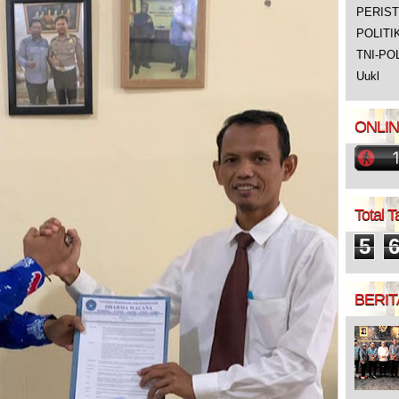
PERIS
POLITI
TNI-PO
Uukl
ONLI
Total 
5
BERIT