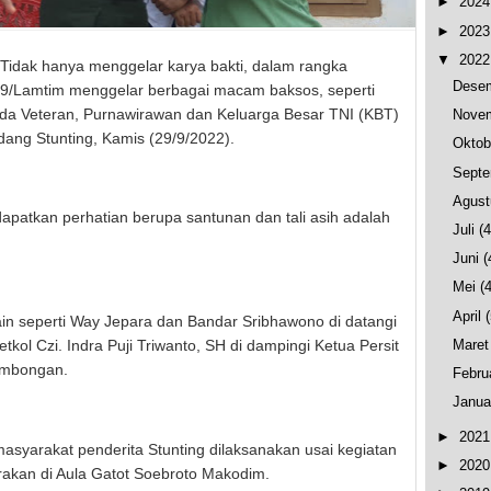
►
202
►
202
▼
202
 Tidak hanya menggelar karya bakti, dalam rangka
Dese
9/Lamtim menggelar berbagai macam baksos, seperti
pada Veteran, Purnawirawan dan Keluarga Besar TNI (KBT)
Nove
ng Stunting, Kamis (29/9/2022).
Okto
Sept
Agus
patkan perhatian berupa santunan dan tali asih adalah
Juli
(
.
Juni
(
Mei
(
April
Lain seperti Way Jepara dan Bandar Sribhawono di datangi
Mare
ol Czi. Indra Puji Triwanto, SH di dampingi Ketua Persit
rombongan.
Febru
Janua
►
202
asyarakat penderita Stunting dilaksanakan usai kegiatan
►
202
rakan di Aula Gatot Soebroto Makodim.