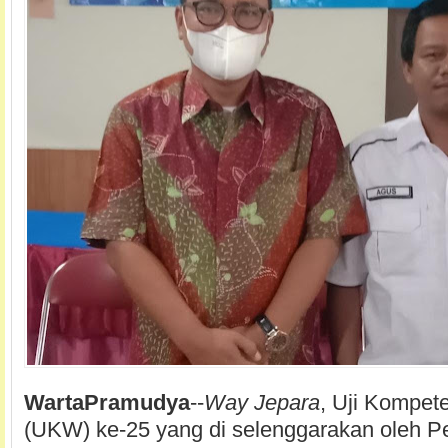
WartaPramudya
--
Way Jepara
, Uji Kompet
(UKW) ke-25 yang di selenggarakan oleh 