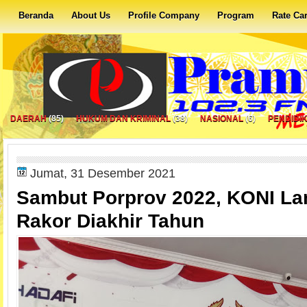
Beranda
About Us
Profile Company
Program
Rate Ca
DAERAH
(85)
HUKUM DAN KRIMINAL
(38)
NASIONAL
(6)
PENDIDI
Jumat, 31 Desember 2021
Sambut Porprov 2022, KONI La
Rakor Diakhir Tahun